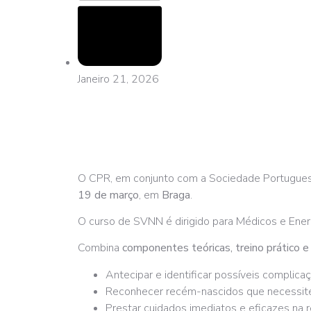
Janeiro 21, 2026
O CPR, em conjunto com a Sociedade Portuguesa
19 de março
, em
Braga
.
O curso de SVNN é dirigido para Médicos e Ene
Combina
componentes teóricas, treino prático e 
Antecipar e identificar possíveis complic
Reconhecer recém-nascidos que necessite
Prestar cuidados imediatos e eficazes na 