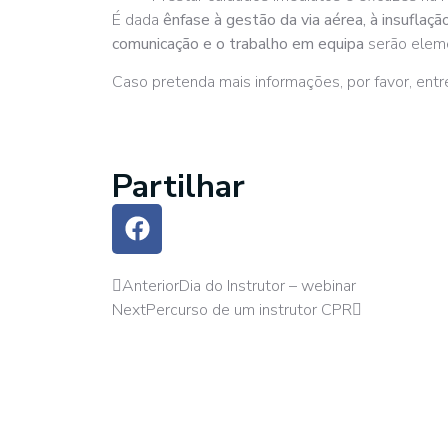
É dada
ênfase à gestão da via aérea, à insuflaç
comunicação e o trabalho em equipa
serão eleme
Caso pretenda mais informações, por favor, ent
Partilhar
Anterior
Dia do Instrutor – webinar
Next
Percurso de um instrutor CPR