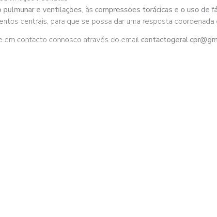
ão pulmunar e ventilações
, às
compressões torácicas e o uso de 
ntos centrais, para que se possa dar uma resposta coordenada e 
re em contacto connosco através do email
contactogeral.cpr@gm