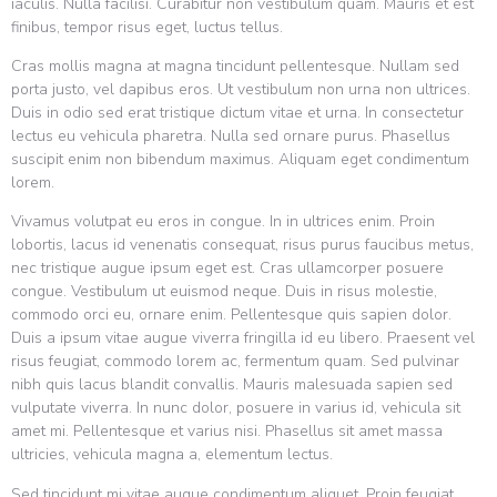
iaculis. Nulla facilisi. Curabitur non vestibulum quam. Mauris et est
finibus, tempor risus eget, luctus tellus.
Cras mollis magna at magna tincidunt pellentesque. Nullam sed
porta justo, vel dapibus eros. Ut vestibulum non urna non ultrices.
Duis in odio sed erat tristique dictum vitae et urna. In consectetur
lectus eu vehicula pharetra. Nulla sed ornare purus. Phasellus
suscipit enim non bibendum maximus. Aliquam eget condimentum
lorem.
Vivamus volutpat eu eros in congue. In in ultrices enim. Proin
lobortis, lacus id venenatis consequat, risus purus faucibus metus,
nec tristique augue ipsum eget est. Cras ullamcorper posuere
congue. Vestibulum ut euismod neque. Duis in risus molestie,
commodo orci eu, ornare enim. Pellentesque quis sapien dolor.
Duis a ipsum vitae augue viverra fringilla id eu libero. Praesent vel
risus feugiat, commodo lorem ac, fermentum quam. Sed pulvinar
nibh quis lacus blandit convallis. Mauris malesuada sapien sed
vulputate viverra. In nunc dolor, posuere in varius id, vehicula sit
amet mi. Pellentesque et varius nisi. Phasellus sit amet massa
ultricies, vehicula magna a, elementum lectus.
Sed tincidunt mi vitae augue condimentum aliquet. Proin feugiat,