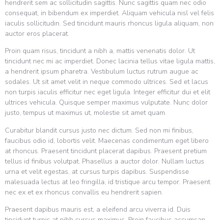
hendrerit sem ac sollicitudin sagittis. Nunc sagittis quam nec odio
consequat, in bibendum ex imperdiet. Aliquam vehicula nisl vel felis
iaculis sollicitudin. Sed tincidunt mauris rhoncus ligula aliquam, non
auctor eros placerat.
Proin quam risus, tincidunt a nibh a, mattis venenatis dolor. Ut
tincidunt nec mi ac imperdiet. Donec lacinia tellus vitae ligula mattis,
a hendrerit ipsum pharetra. Vestibulum luctus rutrum augue ac
sodales. Ut sit amet velit in neque commodo ultrices. Sed et lacus
non turpis iaculis efficitur nec eget ligula. Integer efficitur dui et elit
ultrices vehicula. Quisque semper maximus vulputate. Nunc dolor
justo, tempus ut maximus ut, molestie sit amet quam.
Curabitur blandit cursus justo nec dictum. Sed non mi finibus,
faucibus odio id, lobortis velit. Maecenas condimentum eget libero
at rhoncus. Praesent tincidunt placerat dapibus. Praesent pretium
tellus id finibus volutpat. Phasellus a auctor dolor. Nullam luctus
urna et velit egestas, at cursus turpis dapibus. Suspendisse
malesuada lectus at leo fringilla, id tristique arcu tempor. Praesent
nec ex et ex rhoncus convallis eu hendrerit sapien.
Praesent dapibus mauris est, a eleifend arcu viverra id. Duis
tincidunt turpis at nibh cursus maximus. Proin faucibus accumsan