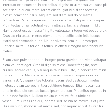
interdum ex dictum ac. In orci tellus, dignissim ut massa vel, suscipit
scelerisque quam. Morbi lorem elit, feugiat id nisi consectetur,
dictum commodo risus. Aliquam sed diam sed dolor mattis
fermentum. Pellentesque vel turpis quis eros tristique ullamcorper.
Proin lectus urna, volutpat vel mi ultrices, facilisis aliquam nibh.
Nam aliquet est ut massa fringilla vulputate. Integer vel posuere ex.
Cras lacinia tellus in eros elementum, id sollicitudin felis luctus.
Morbi sed commodo nunc. Mauris viverra, sem id ullamcorper
ultricies, mi tellus faucibus tellus, in efficitur magna nibh tincidunt
metus.
Etiam vitae pulvinar neque. Integer porta gravida leo, vitae volutpat
diam volutpat eget. Cras id dignissim est. Donec fringilla, ante
cursus laoreet varius, nisi neque faucibus justo, id condimentum nisi
nisl sed nulla. Mauris sit amet odio accumsan, tempor nunc sed,
varius nisl. Quisque vitae lobortis ipsum. Sed vestibulum metus
molestie diam laoreet, in laoreet libero tempus. Etiam accumsan
ante in risus ultrices, ac luctus ipsum pretium. Phasellus egestas in
purus nec facilisis. Nullam maximus orci vel felis ultricies
vestibulum. Cras urna dui, lobortis sed lacinia at, maximus et justo.
Duis mi nunc, rhoncus vel mattis sed, consequat et nisl. Curabitur