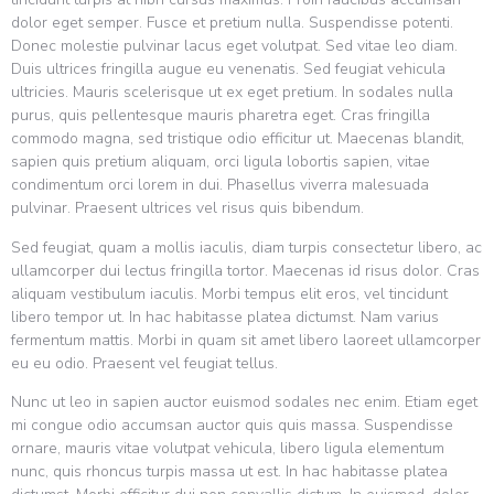
dolor eget semper. Fusce et pretium nulla. Suspendisse potenti.
Donec molestie pulvinar lacus eget volutpat. Sed vitae leo diam.
Duis ultrices fringilla augue eu venenatis. Sed feugiat vehicula
ultricies. Mauris scelerisque ut ex eget pretium. In sodales nulla
purus, quis pellentesque mauris pharetra eget. Cras fringilla
commodo magna, sed tristique odio efficitur ut. Maecenas blandit,
sapien quis pretium aliquam, orci ligula lobortis sapien, vitae
condimentum orci lorem in dui. Phasellus viverra malesuada
pulvinar. Praesent ultrices vel risus quis bibendum.
Sed feugiat, quam a mollis iaculis, diam turpis consectetur libero, ac
ullamcorper dui lectus fringilla tortor. Maecenas id risus dolor. Cras
aliquam vestibulum iaculis. Morbi tempus elit eros, vel tincidunt
libero tempor ut. In hac habitasse platea dictumst. Nam varius
fermentum mattis. Morbi in quam sit amet libero laoreet ullamcorper
eu eu odio. Praesent vel feugiat tellus.
Nunc ut leo in sapien auctor euismod sodales nec enim. Etiam eget
mi congue odio accumsan auctor quis quis massa. Suspendisse
ornare, mauris vitae volutpat vehicula, libero ligula elementum
nunc, quis rhoncus turpis massa ut est. In hac habitasse platea