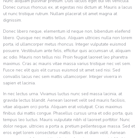
Nunc aliquam pulvinar pretium. Duis iaculis eget dui vel vehicula.
Donec cursus rhoncus ex, at egestas nisi dictum at. Mauris a lacus
ut nunc tristique rutrum. Nullam placerat sit amet magna at
dignissim.
Donec libero neque, elementum id neque non, bibendum eleifend
libero. Quisque nec mattis tellus. Aliquam ultricies nulla non lorem
porta, id ullamcorper metus rhoncus. Integer vulputate euismod
posuere. Vestibulum ante felis, efficitur quis accumsan ut, aliquam
ac odio. Mauris non tellus nisi. Proin feugiat laoreet leo pharetra
maximus. Cras ac mauris vitae massa varius tristique nec vel sem.
Fusce nec elit quis elit cursus euismod sit amet sed nisi. Sed
convallis lacus nec sem mattis ullamcorper. Integer viverra in
sapien et lacinia.
In nec lectus urna. Vivamus luctus nunc sed massa lacinia, at
gravida lectus blandit. Aenean laoreet velit sed mauris facilisis,
vitae aliquam orci porta. Aliquam erat volutpat. Cras maximus
finibus dui mattis congue. Phasellus cursus urna et odio porta, quis
tempus leo luctus. Mauris vulputate nibh id laoreet porttitor. Nunc
dolor neque, ultricies a porta a, pretium pellentesque massa. Sed et
eros eget lorem consectetur mattis. Etiam et diam velit. Aenean