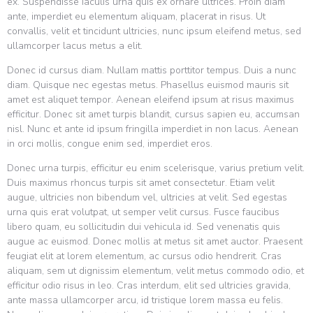
ex. Suspendisse iaculis urna quis ex ornare ultrices. Proin diam
ante, imperdiet eu elementum aliquam, placerat in risus. Ut
convallis, velit et tincidunt ultricies, nunc ipsum eleifend metus, sed
ullamcorper lacus metus a elit.
Donec id cursus diam. Nullam mattis porttitor tempus. Duis a nunc
diam. Quisque nec egestas metus. Phasellus euismod mauris sit
amet est aliquet tempor. Aenean eleifend ipsum at risus maximus
efficitur. Donec sit amet turpis blandit, cursus sapien eu, accumsan
nisl. Nunc et ante id ipsum fringilla imperdiet in non lacus. Aenean
in orci mollis, congue enim sed, imperdiet eros.
Donec urna turpis, efficitur eu enim scelerisque, varius pretium velit.
Duis maximus rhoncus turpis sit amet consectetur. Etiam velit
augue, ultricies non bibendum vel, ultricies at velit. Sed egestas
urna quis erat volutpat, ut semper velit cursus. Fusce faucibus
libero quam, eu sollicitudin dui vehicula id. Sed venenatis quis
augue ac euismod. Donec mollis at metus sit amet auctor. Praesent
feugiat elit at lorem elementum, ac cursus odio hendrerit. Cras
aliquam, sem ut dignissim elementum, velit metus commodo odio, et
efficitur odio risus in leo. Cras interdum, elit sed ultricies gravida,
ante massa ullamcorper arcu, id tristique lorem massa eu felis.