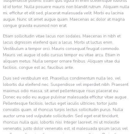
Suspendisse potenti. Etiam quis ligula in enim scelerisque lobortis
id id tortor. Nulla posuere mauris non blandit rutrum. Aliquam nulla
mi, efficitur et elit sed, placerat malesuada velit. Morbi eu lacinia
augue. Nunc sit amet augue quam. Maecenas ac dolor at magna
congue gravida euismod non erat.
Etiam sollicitudin vitae lacus non sodales. Maecenas in nibh et
lacus dignissim eleifend quis a lacus. Morbi ut luctus enim.
Vestibulum a tempor orci. Mauris consequat feugiat commodo.
Mauris vel augue id odio cursus tempor eu vitae arcu. Etiam in
aliquam metus. Nulla semper ornare finibus. Aliquam vitae dui
facilisis, congue est ac, faucibus ante.
Duis sed vestibulum est. Phasellus condimentum nulla leo, vel
lobortis dui eleifend nec. Suspendisse vel imperdiet nibh. Praesent
maximus odio massa, sit amet pellentesque risus placerat eu.
Donec eu odio eu augue pulvinar malesuada efficitur vitae augue.
Pellentesque facilisis, lectus eget iaculis ultricies, tortor justo
convallis quam, id rhoncus turpis lectus sollicitudin purus. Nulla
auctor urna sed vulputate sollicitudin. Sed eget erat tincidunt,
rhoncus nulla quis, lobortis nisi. Integer laoreet, mi ut molestie
venenatis, justo dolor venenatis est, id malesuada ipsum lacus vel