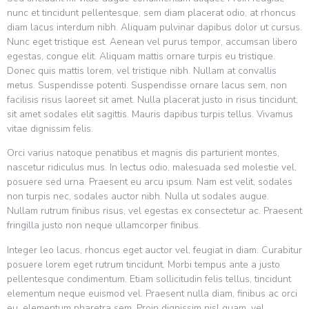
nunc et tincidunt pellentesque, sem diam placerat odio, at rhoncus
diam lacus interdum nibh. Aliquam pulvinar dapibus dolor ut cursus.
Nunc eget tristique est. Aenean vel purus tempor, accumsan libero
egestas, congue elit. Aliquam mattis ornare turpis eu tristique.
Donec quis mattis lorem, vel tristique nibh. Nullam at convallis
metus. Suspendisse potenti. Suspendisse ornare lacus sem, non
facilisis risus laoreet sit amet. Nulla placerat justo in risus tincidunt,
sit amet sodales elit sagittis. Mauris dapibus turpis tellus. Vivamus
vitae dignissim felis.
Orci varius natoque penatibus et magnis dis parturient montes,
nascetur ridiculus mus. In lectus odio, malesuada sed molestie vel,
posuere sed urna. Praesent eu arcu ipsum. Nam est velit, sodales
non turpis nec, sodales auctor nibh. Nulla ut sodales augue.
Nullam rutrum finibus risus, vel egestas ex consectetur ac. Praesent
fringilla justo non neque ullamcorper finibus.
Integer leo lacus, rhoncus eget auctor vel, feugiat in diam. Curabitur
posuere lorem eget rutrum tincidunt. Morbi tempus ante a justo
pellentesque condimentum. Etiam sollicitudin felis tellus, tincidunt
elementum neque euismod vel. Praesent nulla diam, finibus ac orci
eu, elementum pharetra sem. Proin dignissim nisl quam, vel