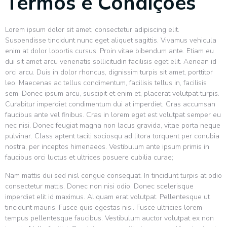
Termos e Condições
Lorem ipsum dolor sit amet, consectetur adipiscing elit.
Suspendisse tincidunt nunc eget aliquet sagittis. Vivamus vehicula
enim at dolor lobortis cursus. Proin vitae bibendum ante. Etiam eu
dui sit amet arcu venenatis sollicitudin facilisis eget elit. Aenean id
orci arcu. Duis in dolor rhoncus, dignissim turpis sit amet, porttitor
leo. Maecenas ac tellus condimentum, facilisis tellus in, facilisis
sem. Donec ipsum arcu, suscipit et enim et, placerat volutpat turpis.
Curabitur imperdiet condimentum dui at imperdiet. Cras accumsan
faucibus ante vel finibus. Cras in lorem eget est volutpat semper eu
nec nisi. Donec feugiat magna non lacus gravida, vitae porta neque
pulvinar. Class aptent taciti sociosqu ad litora torquent per conubia
nostra, per inceptos himenaeos. Vestibulum ante ipsum primis in
faucibus orci luctus et ultrices posuere cubilia curae;
Nam mattis dui sed nisl congue consequat. In tincidunt turpis at odio
consectetur mattis. Donec non nisi odio. Donec scelerisque
imperdiet elit id maximus. Aliquam erat volutpat. Pellentesque ut
tincidunt mauris. Fusce quis egestas nisi. Fusce ultricies lorem
tempus pellentesque faucibus. Vestibulum auctor volutpat ex non