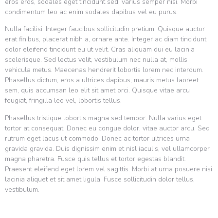
eros eros, sodales eget tincidunt sed, varius semper nisi. Morbi
condimentum leo ac enim sodales dapibus vel eu purus.
Nulla facilisi. Integer faucibus sollicitudin pretium. Quisque auctor
erat finibus, placerat nibh a, ornare ante. Integer ac diam tincidunt
dolor eleifend tincidunt eu ut velit. Cras aliquam dui eu lacinia
scelerisque. Sed lectus velit, vestibulum nec nulla at, mollis
vehicula metus. Maecenas hendrerit lobortis lorem nec interdum.
Phasellus dictum, eros a ultrices dapibus, mauris metus laoreet
sem, quis accumsan leo elit sit amet orci. Quisque vitae arcu
feugiat, fringilla leo vel, lobortis tellus.
Phasellus tristique lobortis magna sed tempor. Nulla varius eget
tortor at consequat. Donec eu congue dolor, vitae auctor arcu. Sed
rutrum eget lacus ut commodo. Donec ac tortor ultrices urna
gravida gravida. Duis dignissim enim et nisl iaculis, vel ullamcorper
magna pharetra. Fusce quis tellus et tortor egestas blandit.
Praesent eleifend eget lorem vel sagittis. Morbi at urna posuere nisi
lacinia aliquet et sit amet ligula. Fusce sollicitudin dolor tellus,
vestibulum.