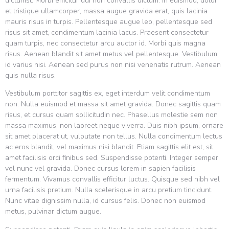
dictumst. Morbi efficitur dui non convallis dictum. In euismod, dolor
et tristique ullamcorper, massa augue gravida erat, quis lacinia
mauris risus in turpis. Pellentesque augue leo, pellentesque sed
risus sit amet, condimentum lacinia lacus. Praesent consectetur
quam turpis, nec consectetur arcu auctor id. Morbi quis magna
risus. Aenean blandit sit amet metus vel pellentesque. Vestibulum
id varius nisi. Aenean sed purus non nisi venenatis rutrum. Aenean
quis nulla risus.
Vestibulum porttitor sagittis ex, eget interdum velit condimentum
non. Nulla euismod et massa sit amet gravida. Donec sagittis quam
risus, et cursus quam sollicitudin nec. Phasellus molestie sem non
massa maximus, non laoreet neque viverra. Duis nibh ipsum, ornare
sit amet placerat ut, vulputate non tellus. Nulla condimentum lectus
ac eros blandit, vel maximus nisi blandit. Etiam sagittis elit est, sit
amet facilisis orci finibus sed. Suspendisse potenti. Integer semper
vel nunc vel gravida. Donec cursus lorem in sapien facilisis
fermentum. Vivamus convallis efficitur luctus. Quisque sed nibh vel
urna facilisis pretium. Nulla scelerisque in arcu pretium tincidunt.
Nunc vitae dignissim nulla, id cursus felis. Donec non euismod
metus, pulvinar dictum augue.