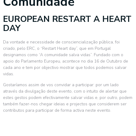
Comunidade
EUROPEAN RESTART A HEART
DAY
Da vontade e necessidade de consciencialização pública, foi
criado, pelo ERC, o “Restart Heart day”, que em Portugal
designamos como “A comunidade salva vidas”. Fundado com o
apoio do Parlamento Europeu, acontece no dia 16 de Outubro de
cada ano e tem por objectivo mostrar que todos podemos salvar
vidas.
Gostaríamos assim de vos convidar a participar: por um lado
através da divulgação deste evento, com o intuito de alertar que
estes gestos podem efectivamente salvar vidas e, por outro, podem
também fazer-nos chegar ideias e projectos que considerem ser
contributos para participar de forma activa neste evento.