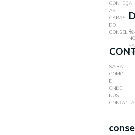
CONHEÇA
AS
CARAS
DO
AJ
CONSELHO
N
P
CON
CO
SAIBA
COMO
E
ONDE
NOS
CONTACTA
conse