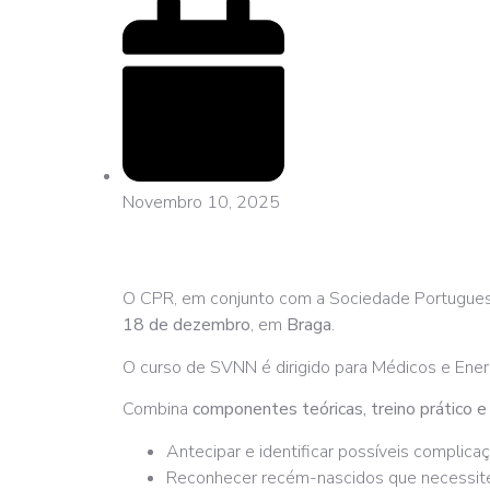
Novembro 10, 2025
O CPR, em conjunto com a Sociedade Portuguesa
18 de dezembro
, em
Braga
.
O curso de SVNN é dirigido para Médicos e Ene
Combina
componentes teóricas, treino prático e 
Antecipar e identificar possíveis complic
Reconhecer recém-nascidos que necessite