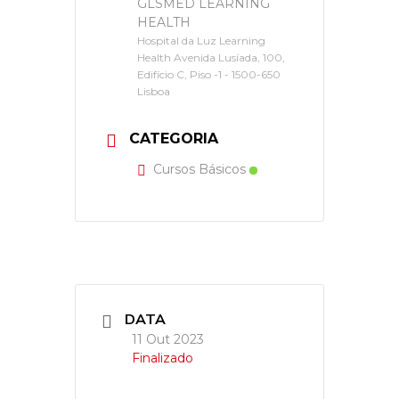
GLSMED LEARNING
HEALTH
Hospital da Luz Learning
Health Avenida Lusíada, 100,
Edifício C, Piso -1 - 1500-650
Lisboa
CATEGORIA
Cursos Básicos
DATA
11 Out 2023
Finalizado