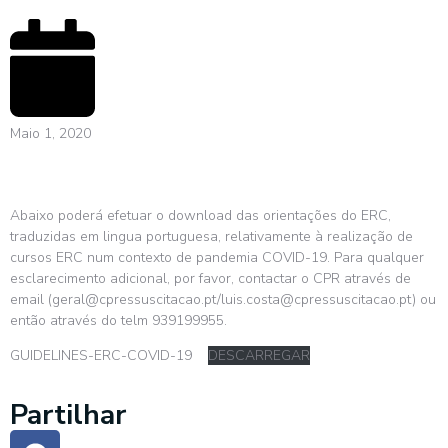
Maio 1, 2020
Abaixo poderá efetuar o download das orientações do ERC,
traduzidas em lingua portuguesa, relativamente à realização de
cursos ERC num contexto de pandemia COVID-19. Para qualquer
esclarecimento adicional, por favor, contactar o CPR através de
email (geral@cpressuscitacao.pt/luis.costa@cpressuscitacao.pt) ou
então através do telm 939199955.
GUIDELINES-ERC-COVID-19
DESCARREGAR
Partilhar