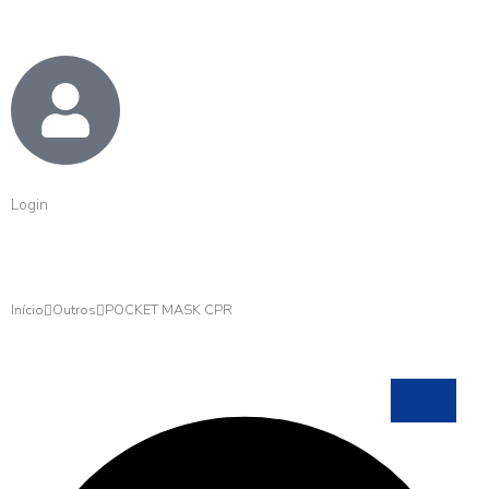
Login
Início
Outros
POCKET MASK CPR