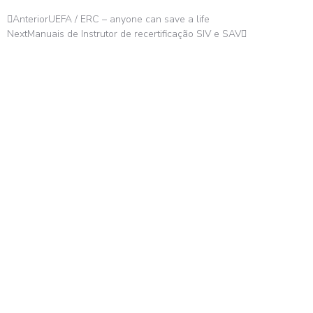
Anterior
UEFA / ERC – anyone can save a life
Next
Manuais de Instrutor de recertificação SIV e SAV