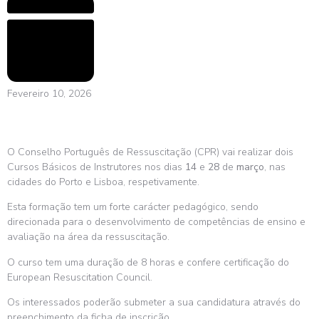
Fevereiro 10, 2026
O Conselho Português de Ressuscitação (CPR) vai realizar dois
Cursos Básicos de Instrutores nos dias
14
e
28
de
março
, nas
cidades do Porto e Lisboa, respetivamente.
Esta formação tem um forte carácter pedagógico, sendo
direcionada para o desenvolvimento de competências de ensino e
avaliação na área da ressuscitação.
O curso tem uma duração de 8 horas e confere certificação do
European Resuscitation Council.
Os interessados poderão submeter a sua candidatura através do
preenchimento da ficha de inscrição.